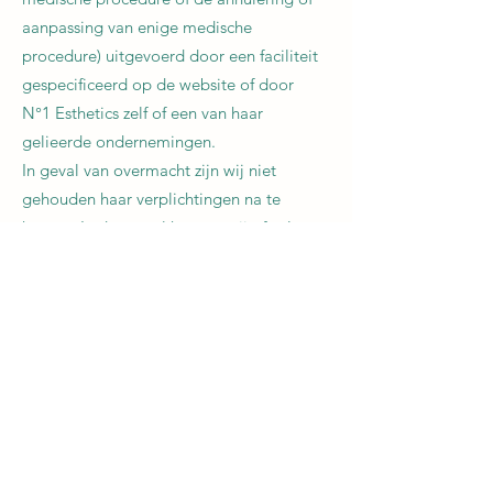
aanpassing van enige medische
procedure) uitgevoerd door een faciliteit
gespecificeerd op de website of door
N°1 Esthetics zelf of een van haar
gelieerde ondernemingen.
In geval van overmacht zijn wij niet
gehouden haar verplichtingen na te
komen. In dat geval kunnen wij ofwel
onze verplichtingen opschorten voor de
duur van de overmacht, ofwel de
overeenkomst definitief ontbinden.
Overmacht is elke omstandigheid buiten
onze wil en controle die de nakoming
van haar verplichtingen geheel of
gedeeltelijk verhindert. Hieronder
begrijpen wij ondermeer maar niet
beperkt tot: stakingen, onverwachte files,