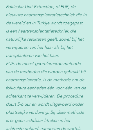
waardoor techniek, precisie en 
Follicular Unit Extraction, of FUE, de
esthetisch inzicht continu worden 
nieuwste haartransplantatietechniek die in
verfijnd.

de wereld en in Turkije wordt toegepast,
Voor haartransplantatie betekent dit:

is een haartransplantatietechniek die
natuurlijke resultaten geeft, zowel bij het
gespecialiseerde artsen met hoge 
verwijderen van het haar als bij het
behandelvolumes

transplanteren van het haar.
FUE, de meest geprefereerde methode
geavanceerde technieken en moderne 
apparatuur

van de methoden die worden gebruikt bij
haartransplantatie, is de methode om de
focus op natuurlijke haarlijnen en 
folliculaire eenheden één voor één van de
duurzame resultaten

achterkant te verwijderen. De procedure
duurt 5-6 uur en wordt uitgevoerd onder
N°1 Esthetics selecteert artsen op basis 
plaatselijke verdoving. Bij deze methode
van kwaliteit, expertise en resultaten, 
niet op basis van commerciële 
is er geen zichtbaar litteken in het
afspraken.
achterste gebied, aangezien de wortels