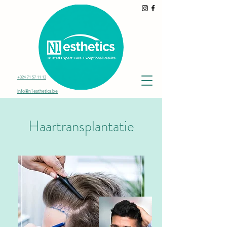
+324 71 57 11 13
info@n1esthetics.be
Haartransplantatie