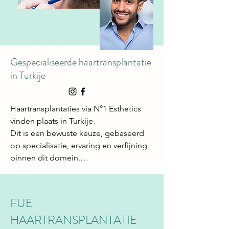
Gespecialiseerde haartransplantatie
in Turkije
Haartransplantaties via N°1 Esthetics 
vinden plaats in Turkije.

Dit is een bewuste keuze, gebaseerd 
op specialisatie, ervaring en verfijning 
binnen dit domein.

Turkije behoort internationaal tot de 
absolute referenties op vlak van 
FUE
haartransplantatie. Artsen voeren er 
HAARTRANSPLANTATIE
dagelijks een groot aantal ingrepen uit, 